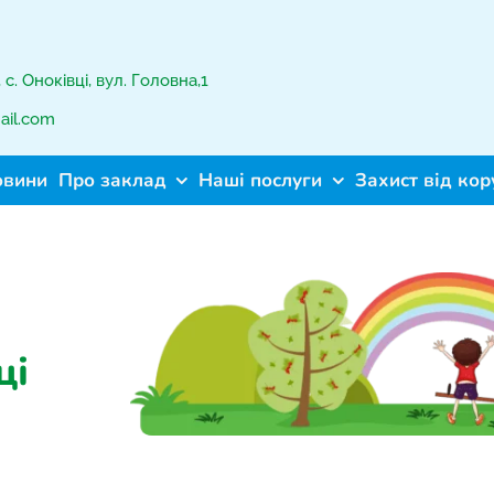
с. Оноківці, вул. Головна,1
ail.com
овини
Про заклад
Наші послуги
Захист від кор
ці