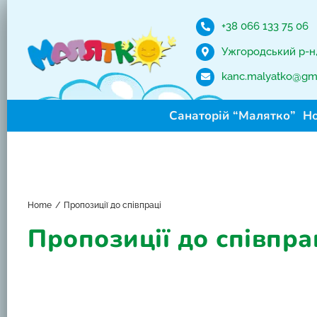
Skip
to
+38 066 133 75 06
content
Ужгородський р-н, 
kanc.malyatko@gm
Санаторій “Малятко”
Н
Home
Пропозиції до співпраці
Пропозиції до співпра