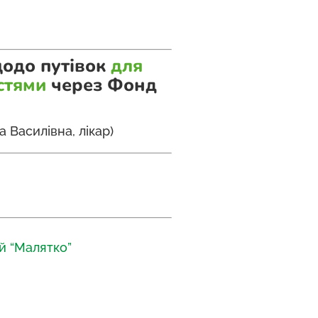
щодо путівок
для
стями
через Фонд
а Василівна, лікар)
й “Малятко”