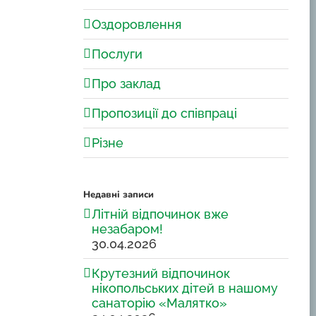
Оздоровлення
Послуги
Про заклад
Пропозиції до співпраці
Різне
Недавні записи
Літній відпочинок вже
незабаром!
30.04.2026
Крутезний відпочинок
нікопольських дітей в нашому
санаторію «Малятко»