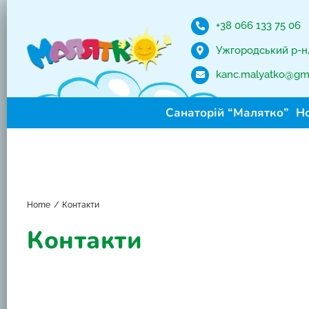
Skip
to
+38 066 133 75 06
content
Ужгородський р-н, 
kanc.malyatko@gm
Санаторій “Малятко”
Н
Home
Контакти
Контакти