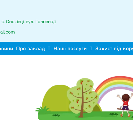
с. Оноківці, вул. Головна,1
ail.com
овини
Про заклад
Наші послуги
Захист від кор