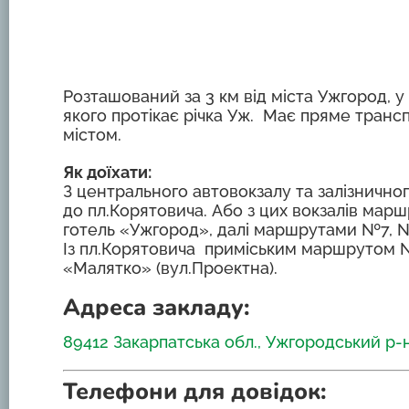
Розташований за 3 км від міста Ужгород, у 
якого протікає річка Уж. Має пряме транс
містом.
Як доїхати:
З центрального автовокзалу та залізничн
до пл.Корятовича. Або з цих вокзалів ма
готель «Ужгород», далі маршрутами №7, №
Із пл.Корятовича приміським маршрутом 
«Малятко» (вул.Проектна).
Адреса закладу:
89412 Закарпатська обл., Ужгородський р-н, 
Телефони для довідок: