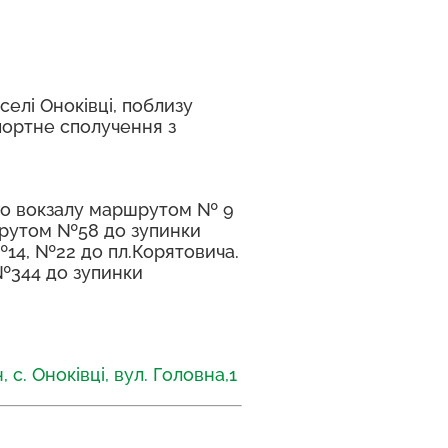
селі Оноківці, поблизу
портне сполучення з
ого вокзалу маршрутом № 9
ршрутом №58 до зупинки
14, №22 до пл.Корятовича.
№344 до зупинки
с. Оноківці, вул. Головна,1