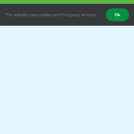
Ok
This website uses cookies and third party services.
Для дітей від 3-х
до 14-ти років
Телефон:
+38 066 133 75 06
l:
kanc.malyatko@gmail.com, maliatko.uzh@gmail.
дреса:
Ужгородський р-н, с. Оноківці, вул. Головна,
 • Закарпатський обласний дитячий санаторій «Малятко» • Всі права з