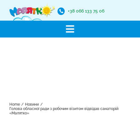
Skip
to
+38 066 133 75 06
content
Toggle
Санаторій “Малятко”
Navigation
Новини
Про заклад
Наші послуги
Захист від корупції
Галерея
Home
Новини
Голова обласної ради з робочим візитом відвідав санаторій
«Малятко»
Контакти