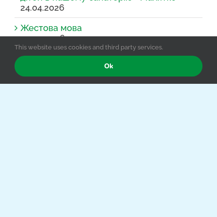
24.04.2026
Жестова мова
04.03.2026
This website uses cookies and third party services.
Що необхідно знати про Національну
Ok
програму «Скринінг здоров’я 40+»
21.01.2026
Інформаційна кампанія «Зміцнені»
15.01.2026