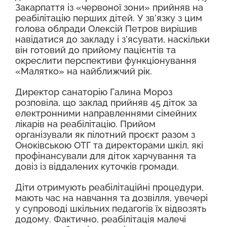
Закарпаття із «червоної зони» прийняв на
реабілітацію перших дітей. У зв’язку з цим
голова облради Олексій Петров вирішив
навідатися до закладу і з’ясувати, наскільки
він готовий до прийому пацієнтів та
окреслити перспективи функціонування
«Малятко» на найближчий рік.
Директор санаторію Галина Мороз
розповіла, що заклад прийняв 45 діток за
електронними направленнями сімейних
лікарів на реабілітацію. Прийом
організували як пілотний проєкт разом з
Оноківською ОТГ та директорами шкіл, які
профінансували для діток харчування та
довіз із віддалених куточків громади.
Діти отримують реабілітаційні процедури,
мають час на навчання та дозвілля, увечері
у супроводі шкільних педагогів їх відвозять
додому. Фактично, реабілітація малечі