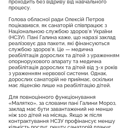
проходить без відриву від навчального
процесу.
Голова обласної ради Олексій Петров
поцікавився, як санаторій співпрацює з
Національною службою здоров’я України
(НСЗУ). Пані Галина каже, що наразі заклад
реалізовує два пакети, які фінансуються
службою здоров’я. Це — медична
реабілітація дорослих та дітей з ураженням
опорнорухового апарату та медична
реабілітація дорослих та дітей від 3-х років
з ураженням нервової системи. Однак,
дорослих санаторій не приймає, оскільки
має ліцензію лише на реабілітацію дітей.
Для повноцінного функціонування
«Малятко», за словами пані Галини Мороз,
заклад має бути завантажений не менше
ніж 100 дітей на місяць. Якщо ж після
контрактування НСЗУ профінансує меншу
кількість послуг, решту санаторій планує