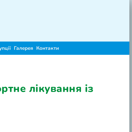
упції
Галерея
Контакти
ортне лікування із