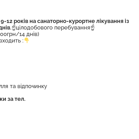
 9-12 років на санаторно-курортне лікування із
днів
,☝️цілодобового перебування☝️
00грн/14 днів)
входить :
лля та відпочинку
и за тел.