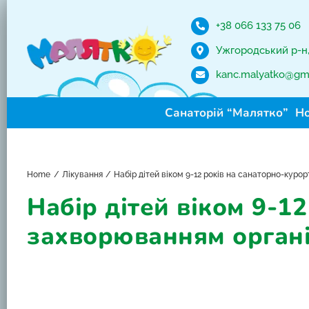
Skip
to
+38 066 133 75 06
content
Ужгородський р-н, 
kanc.malyatko@gm
Санаторій “Малятко”
Н
Home
Лікування
Набір дітей віком 9-12 років на санаторно-куро
Набір дітей віком 9-1
захворюванням орган