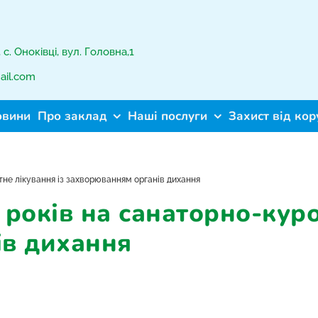
с. Оноківці, вул. Головна,1
ail.com
овини
Про заклад
Наші послуги
Захист від кор
ртне лікування із захворюванням органів дихання
2 років на санаторно-кур
ів дихання