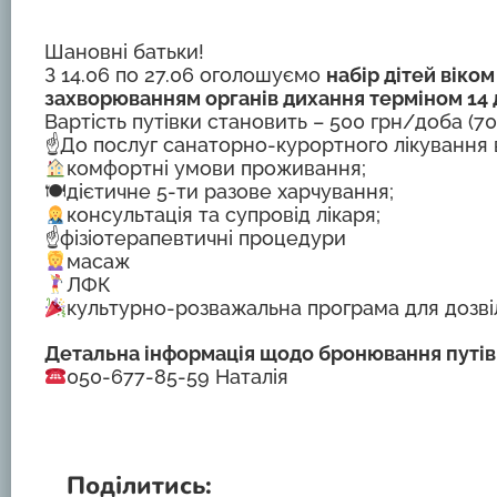
Шановні батьки!
З 14.06 по 27.06 оголошуємо
набір дітей віком
захворюванням органів дихання терміном 14 
Вартість путівки становить – 500 грн/доба (70
☝
До послуг санаторно-курортного лікування 
комфортні умови проживання;
🍽дієтичне 5-ти разове харчування;
консультація та супровід лікаря;
☝️фізіотерапевтичні процедури
масаж
ЛФК
культурно-розважальна програма для дозві
Детальна інформація щодо бронювання путівк
050-677-85-59 Наталія
Поділитись: