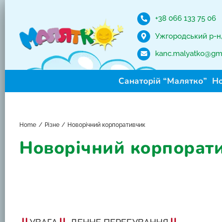
Skip
to
+38 066 133 75 06
content
Ужгородський р-н, 
kanc.malyatko@gm
Санаторій “Малятко”
Н
Home
Різне
Новорічний корпоративчик
Новорічний корпорат