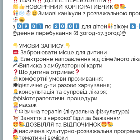
УВАГА
ДЕННЕ ПЕРЕБУВАННЯ
НОВОРІЧНИЙ КОРПОРАТИВЧИК
Зимові канікули з розважальною про
з
.
по
.
для дітей
віком
-
☝️денне перебування (8.30год-17.30год)☝️
УМОВИ ЗАПИСУ:
Забронювати місце для дитини
Електронне направлення від сімейного лі
✍️Виписка з амбулаторної карти
Що дитина отримає
комфортні умови проживання;
🍽дієтичне 5-ти разове харчування;
консультація та супровід лікаря;
☝️фізіотерапевтичні процедури
масаж
Фізична терапія (лікувальна фізкультура)
Заняття з верхової їзди за бажанням
ДОЗВІЛЛЯ та ВІДПОЧИНОК
насичена культурно-розважальна програма 
тематичні вечірки