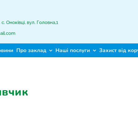
с. Оноківці, вул. Головна,1
ail.com
овини
Про заклад
Наші послуги
Захист від кор
ивчик