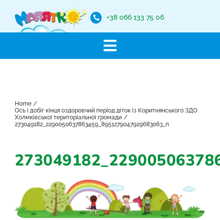
Skip
to
+38 066 133 75 06
content
Toggle
Санаторій “Малятко”
Navigation
Новини
Home
Про заклад
Ось і добіг кінця оздоровчий період діток із Коритнянського ЗДО
Холмківської територіальної громади
Наші послуги
273049182_2290050637863459_8951279047929683063_n
Захист від корупції
273049182_22900506378
Галерея
Контакти