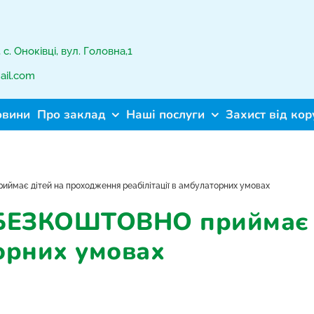
с. Оноківці, вул. Головна,1
ail.com
овини
Про заклад
Наші послуги
Захист від кор
ймає дітей на проходження реабілітації в амбулаторних умовах
 БЕЗКОШТОВНО приймає 
торних умовах