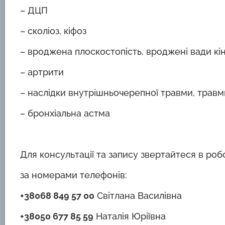
– ДЦП
– сколіоз, кіфоз
– вроджена плоскостопість, вроджені вади кі
– артрити
– наслідки внутрішньочерепної травми, травм
– бронхіальна астма
Для консультації та запису звертайтеся в робочі
за номерами телефонів:
+38068 849 57 00
Світлана Василівна
+38050 677 85 59
Наталія Юріївна