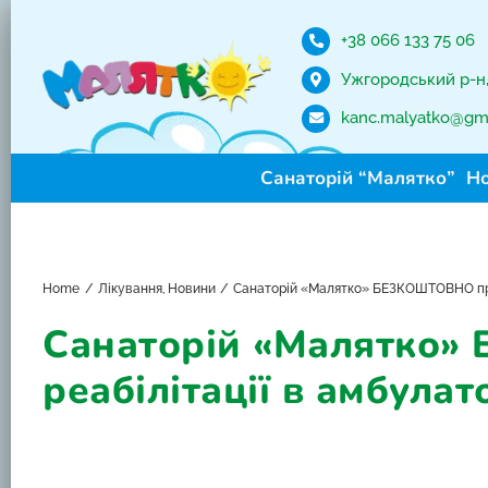
Skip
to
+38 066 133 75 06
content
Ужгородський р-н, 
kanc.malyatko@gm
Санаторій “Малятко”
Н
Home
Лікування
Новини
Санаторій «Малятко» БЕЗКОШТОВНО при
Санаторій «Малятко»
реабілітації в амбула