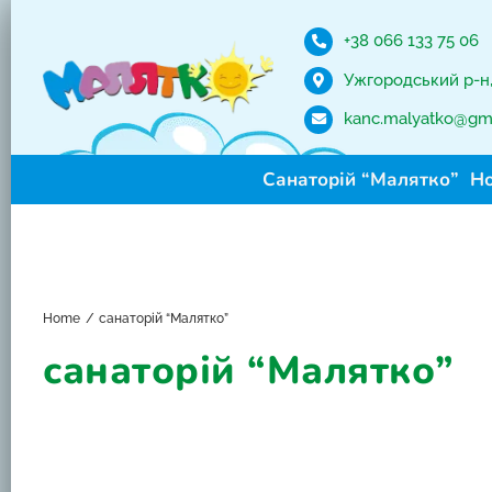
Skip
to
+38 066 133 75 06
content
Ужгородський р-н, 
kanc.malyatko@gm
Санаторій “Малятко”
Н
Home
санаторій “Малятко”
санаторій “Малятко”