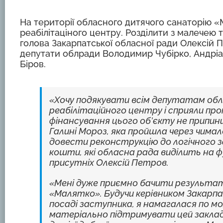
На території обласного дитячого санаторію 
реабілітаціного центру. Розділити з малечею 
голова Закарпатської обласної ради Олексій
депутати облради Володимир Чубірко, Андріа
Біров.
«Хочу подякувати всім депутатам облас
реабілітаційного центру і сприяли пр
фінансування цього об’єкту не припин
Галині Мороз, яка пройшла через чимало
довести реконструкцію до логічного з
кошти, які обласна рада виділить на 
присутніх Олексій Петров.
«Мені дуже приємно бачити результат 
«Малятко». Будучи керівником Закарпатс
посаді заступника, я намагалася по мож
матеріально підтримувати цей заклад.