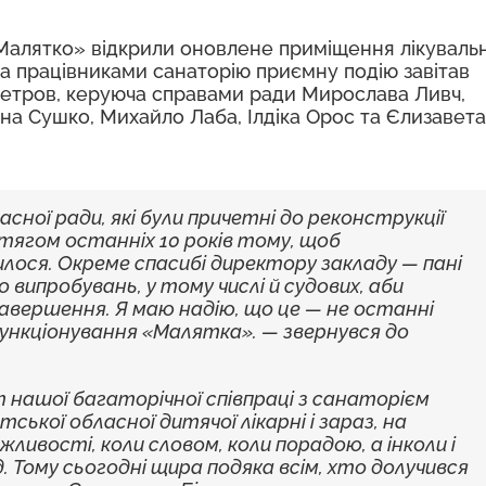
«Малятко» відкрили оновлене приміщення лікуваль
та працівниками санаторію приємну подію завітав
 Петров, керуюча справами ради Мирослава Ливч,
на Сушко, Михайло Лаба, Ілдіка Орос та Єлизавета
ної ради, які були причетні до реконструкції
отягом останніх 10 років тому, щоб
илося. Окреме спасибі директору закладу — пані
 випробувань, у тому числі й судових, аби
авершення. Я маю надію, що це — не останні
функціонування «Малятка». — звернувся до
нашої багаторічної співпраці з санаторієм
ької обласної дитячої лікарні і зараз, на
ливості, коли словом, коли порадою, а інколи і
 Тому сьогодні щира подяка всім, хто долучився