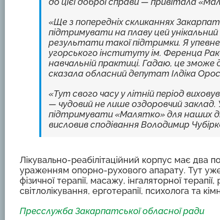
до цієї доброї справи — привітала «М
«Ще з попередніх скликаннях Закарпат
підтримувати на плаву цей унікальний 
результати такої підтримки. Я упев
угорського інституту ім. Ференца Рако
навчальній практиці. Гадаю, це зможе
сказала обласний депутат Ілдіка Орос
«Тут свого часу у літній період виховув
— чудовий не лише оздоровчий заклад. 
підтримувати «Малятко» для наших ді
висловив сподівання Володимир Чубірк
Лікувально-реабілітаційний корпус має два по
ураженням опорно-рухового апарату. Тут уже
фізичної терапії, масажу, інгаляторної терапі
світлолікування, ерготерапії, психолога та кім
Пресслужба Закарпатської обласної ради