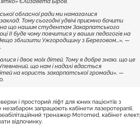
алятко» Єлизавета Біров.
ської обласної ради ми намагалися
заклад. Тому сьогодні удвічі приємно бачити
нена що нашим студентам Закарпатського
ці ІІ буде чому повчитися у ваших педагогів на
 дещо зблизити Ужгородщину з Береговом…», —
.
алися і двоє моїх дітей. Тому я добре знаю, що це
Упевнений, що нам і надалі вдасться
тей на користь закарпатської громади», —
о.
верхи і просторий ліфт для юних пацієнтів з
 незабаром запрацюють кабінети лазеротерапії,
ї, реабілітаційний тренажер Мотоmed, кабінет елек
нати відпочинку.