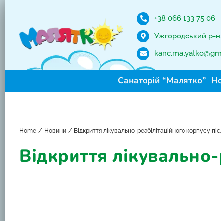
Skip
to
+38 066 133 75 06
content
Ужгородський р-н, 
kanc.malyatko@gm
Санаторій “Малятко”
Н
Home
Новини
Відкриття лікувально-реабілітаційного корпусу піс
Відкриття лікувально-