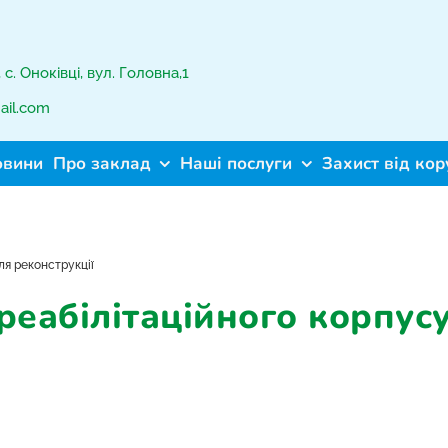
с. Оноківці, вул. Головна,1
ail.com
овини
Про заклад
Наші послуги
Захист від кор
ля реконструкції
реабілітаційного корпусу